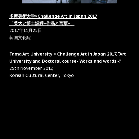
多摩美術大学×Challenge Art in Japan 2017
「美大と博士課程−作品と言葉−」
2017年11月25日
韓国文化院
Tama Art University × Challenge Art in Japan 2017, “Art
University and Doctoral course- Works and words -,”
25th November 2017,
Korean Cultural Center, Tokyo