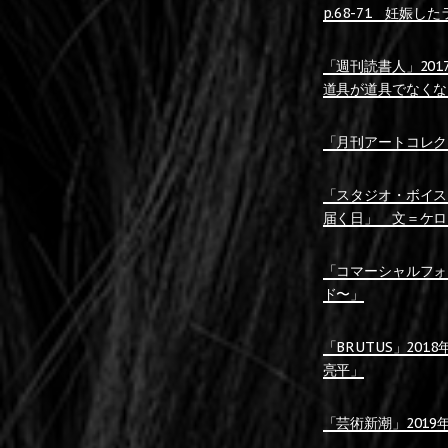
p.68-71 妊
「週刊読書人」20
道具が道具でなくな
「月刊アートコレクター
「スタジオ・ボイス」 Vo
届く日」 文＝ケロ
「コマーシャルフォト」
ド〜」
「BRUTUS」201
亮平」
「芸術新潮」2019年