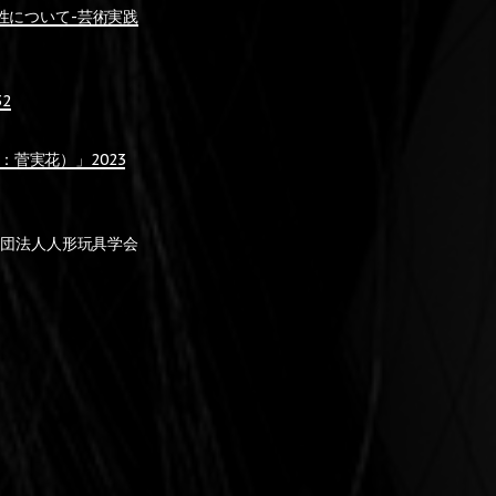
係性について-芸術実践
2
：菅実花）」2023
般社団法人人形玩具学会