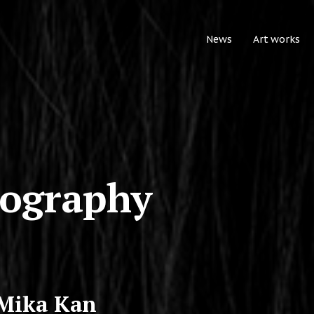
News
Art works
iography
 Mika Kan