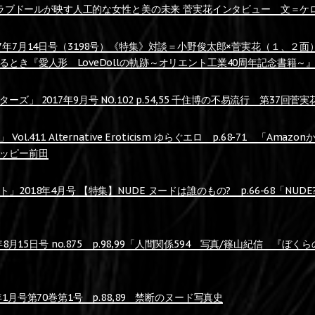
娠したラブドールが映す人工的な女性と美の未来 菅実花インタビュー 文＝ケ
17年7月14日号（3198号）《特集》対談＝小野俊太郎×菅実花（１、２
るとき『愛人形 LoveDollの軌跡～オリエント工業40周年記念書籍～
ズ」 2017年9月号 NO.102 p.54,55 千住博の不易流行 第37回菅実
l.411 Alternative Eroticism ゆらぐエロ p.68-71 「Ama
ッピー前田
2018年4月号 【特集】NUDE ヌードは誰のもの? p.66-68「NUD
8年8月15日号 no.875 p.98,99「人間関係594 写真/篠山紀信 『
1月号第70巻第1号 p.88,89 禁断のヌード写真史