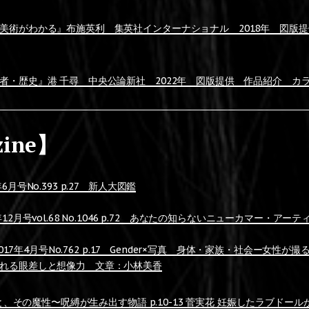
美術がわかる』布施英利 集英社インターナショナル 2018年 図版
・歴史』港 千尋 中央公論新社 2022年 図版提供 作品紹介 カラー図
zine】
月号No.393 p.27 新人大図鑑
12月号vol.68 No.1046 p.72 あなたの知らないニューカマー・アーテ
」2017年4月号No.762 p.17 Gender×写真 身体・家族・社会ー女性
れる眼差しと想像力 文章：小林美香
母性と、その魔性〜呪縛が生み出す物語 p.10-13 菅実花 妊娠したラブドー