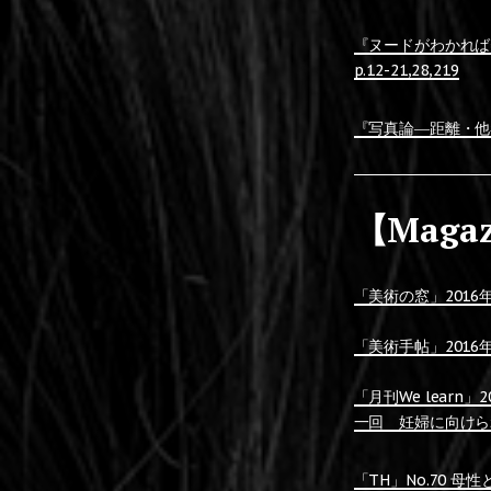
『ヌードがわかれば
p.12-21,28,219
『写真論―距離・他者
【Maga
「美術の窓」2016年6
「美術手帖」2016年
「月刊We learn
一回 妊婦に向けら
「TH」No.70 