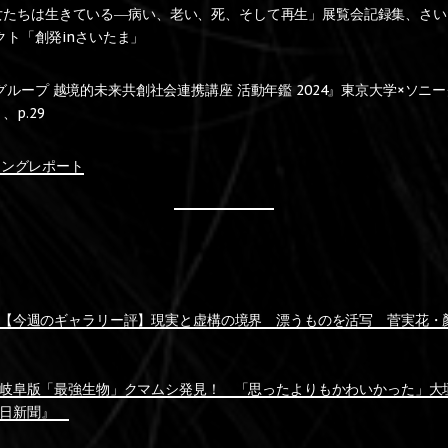
ives 女たちは生きている―病い、老い、死、そして再生」展覧会記録集、さ
ェクト「創発inさいたま」
ループ 越境的未来共創社会連携講座 活動年鑑 2024』東京大学×ソニ
p.29
ージングレポート
日号「【今週のギャラリー評】現実と虚構の境界 漂うものを活写 菅実花
日号 岐阜版「最強生物」クマムシ発見！ 「思ったよりもかわいかった」
中日新聞』