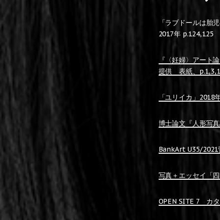
「ラブドールは胎児
2017年 p.124,125
『〈妊婦〉アート論
提供 表紙、p.1,3,1
「ユリイカ」2018
博士論文『人形写真
BankArt U35/
写真＋エッセイ「四
OPEN SITE 7 カ