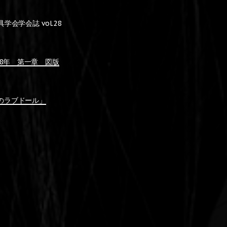
学会誌 vol.28
18年 第一章 図版
前のラブドール」