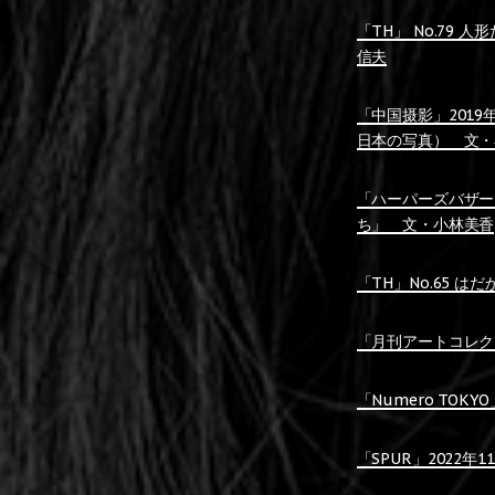
「TH」 No.79
信夫
「中国摄影」2019年12
日本の写真） 文・
「ハーパーズバザー」2
ち」 文・小林美香
「TH」No.65 は
「月刊アートコレクタ
「Numero TOK
「SPUR」2022年1