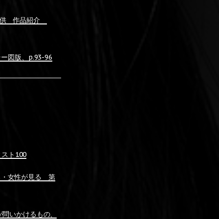
提供 作品紹介
版、p.93-96
ィスト100
が撮る・女性が見る 第
ルが問いかけるもの、