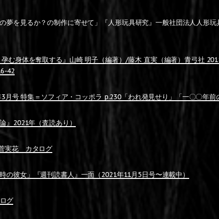
の夢を見るか？の制作に寄せて」『人形玩具研究』一般社団法人人形玩具学会
 孕む身体を奪取する』山崎 明子（編著）/藤木 直実（編著）青弓社 20
6-42
年3月号 特集＝ソフィア・コッポラ p.230「われ発見せり」「一〇〇年
論』2021年（査読あり）
2021菅実花 カタログ
時の彼女」『週刊読書人』一面（2021年11月5日号〜連載中）
タログ