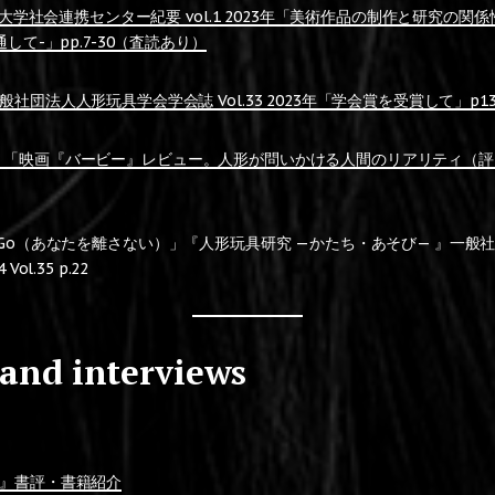
大学社会連携センター紀要
vol.1 2023年「美術作品の制作と研究の関
して-」pp.7-30（査読あり）
社団法人人形玩具学会学会誌 Vol.33 2023年「学会賞を受賞して」p13
 Beat』「映画『バービー』レビュー。人形が問いかける人間のリアリティ（評
et You Go（あなたを離さない）」『人形玩具研究 —かたち・あそび— 』一
ol.35 p.22
 and interviews
】
』書評・書籍紹介