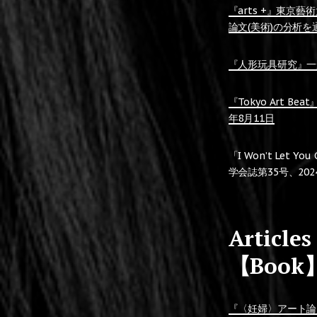
『arts +』
東京藝術
論文(美術)の分析を通
『人形玩具研究』一般
『Tokyo Art
年8月11日
「I Won’t L
学会誌第35号、2024 V
Articles
【Book
『〈妊婦〉アート論