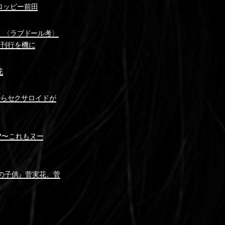
ロッピー前田
面）〈ラブドール考〉
』刊行を機に
花
zonからセクサロイドが
E?〜これもヌー
ぼくらの子供』菅実花、菅