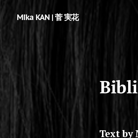
Mika KAN | 菅 実花
Bibl
Text by