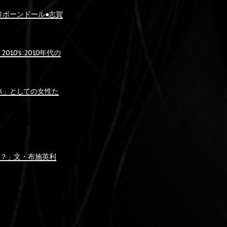
とリボーンドール●志賀
2010’s:2010年代の
「主体」としての女性た
のか？」文・布施英利