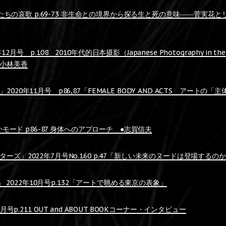
 人形たちの哀歌 p.69-73 非生命との境界から探る生と死の意味――菅実花
月号 p.108 2010年代的日本摄影（Japanese Photography in the 
小林美香
020年11月号 p86,87「FEMALE BODY AND ACTS アートの
だかモード p86-87 身体へのアプローチ ●志賀信夫
ーズ」2022年7月号No.160 p.47「新しい未来のヌードは登場する
YO」 2022年10月号p.132「アートで眺める東京の表象」
1月号p.211 OUT and ABOUT BOOKコーナー・インタビュー