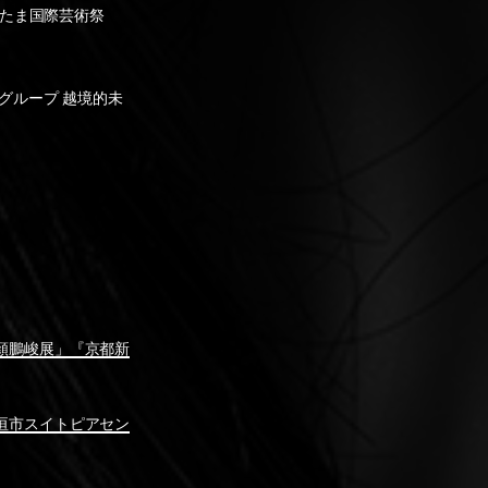
いたま国際芸術祭
ーグループ 越境的未
・顏鵬峻展」『京都新
大垣市スイトピアセン