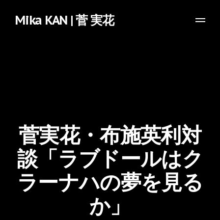
Mika KAN | 菅 実花
菅実花・布施英利対
談「ラブドールはク
ラーナハの夢を見る
か」