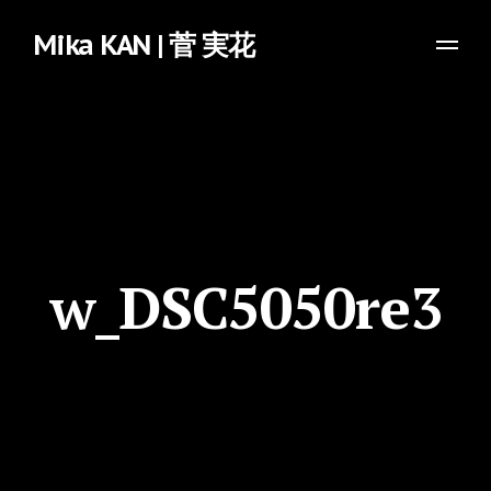
Mika KAN | 菅 実花
w_DSC5050re3