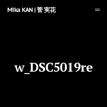
Mika KAN | 菅 実花
w_DSC5019re