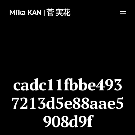
Mika KAN | 菅 実花
cadc11fbbe493
7213d5e88aae5
908d9f