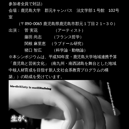
参加者全員で対話）
会場：鹿児島大学 郡元キャンパス 法文学部１号館 102号
室
（〒890-0065 鹿児島県鹿児島市郡元１丁目２１−３０）
出演： 菅 実花 （アーティスト）
藤田 尚志 （フランス哲学）
関根 麻里恵 （ラブドール研究）
猪口 智広 （科学論・動物論）
※本シンポジウムは、平成30年度・鹿児島大学地域連携予算
「鹿児島と芸術文化」（南九州・南西諸島を舞台とした地域
中核人材育成を目指す新人文社会系教育プログラムの構
築」）の助成を受けています。