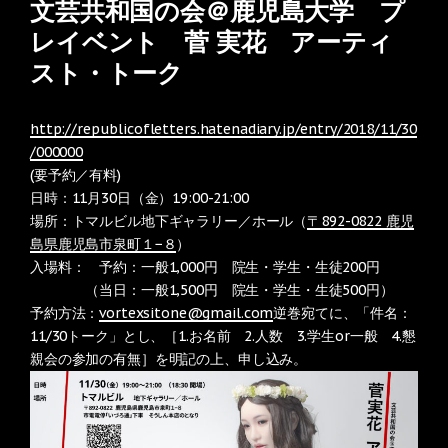
文芸共和国の会＠鹿児島大学 プ
レイベント 菅 実花 アーティ
スト・トーク
http://republicofletters.hatenadiary.jp/entry/2018/11/30
/000000
(要予約／有料)
日時：11月30日（金）19:00-21:00
場所：トマルビル地下ギャラリー／ホール（
〒892-0822 鹿児
島県鹿児島市泉町１−８
）
入場料： 予約：一般1,000円 院生・学生・生徒200円
（当日：一般1,500円 院生・学生・生徒500円）
予約方法：
vortexsitone@gmail.com
逆巻宛てに、「件名：
11/30トーク」とし、［1.お名前 2.人数 3.学生or一般 4.懇
親会の参加の有無］を明記の上、申し込み。