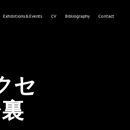
Exhibitions&Events
CV
Bibliography
Contact
ークセ
シ裏