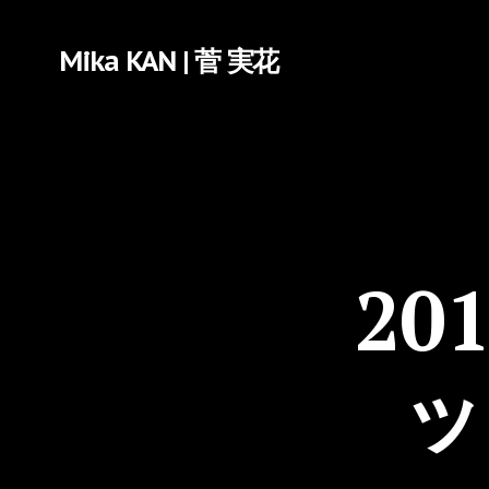
Mika KAN | 菅 実花
20
ッ